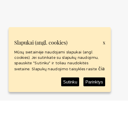
Slapukai (angl. cookies)
x
Mūsų svetainėje naudojami slapukai (angl.
cookies). Jei sutinkate su slapukų naudojimu,
spauskite "Sutinku" ir toliau naudokitės
čia
svetaine. Slapukų naudojimo taisykles rasite
Sutinku
Parinktys
Baltic Whisky Shop
Baltic Whisky Shop yra naujas tarptautinis projektas. Tai
didžiausią viskio kolekciją Baltijos šalyse turinti