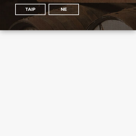
TAIP
NE
mes
rekomenduojame