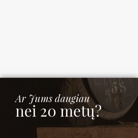
Amrut Two Continents 3rd Edition
Šalis: Indija
Ar Jums daugiau
€
105.00
nei 20 metų?