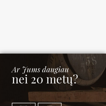
Doragrossa Rosso
Šalis: Italija
€
25.00
Ar Jums daugiau
nei 20 metų?