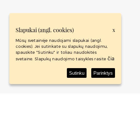
Slapukai (angl. cookies)
x
Mūsų svetainėje naudojami slapukai (angl.
cookies). Jei sutinkate su slapukų naudojimu,
spauskite "Sutinku" ir toliau naudokitės
čia
svetaine. Slapukų naudojimo taisykles rasite
Sutinku
Parinktys
Baltic Whisky Shop
Baltic Whisky Shop yra naujas tarptautinis projektas. Tai
didžiausią viskio kolekciją Baltijos šalyse turinti
internetinė parduotuvė.
APIE
PREKĖS
KONTAKTAI
TAISYKLĖS