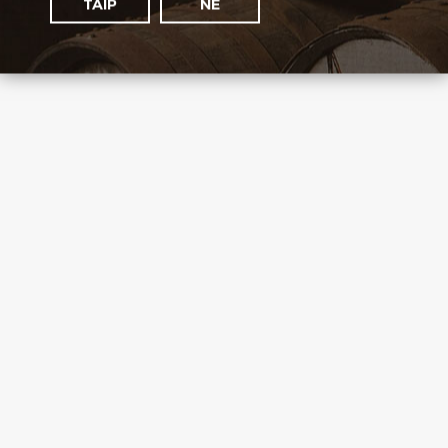
TAIP
NE
mes
rekomenduojame
Foursquare Patrimonio
Šalis: Barbadosas