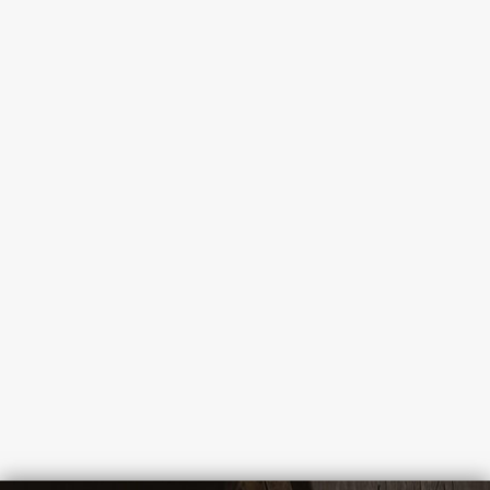
Kavalan Distillery Select No. 1
Šalis: Taivanas
€
58.00