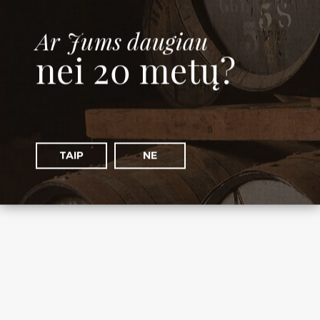
Ar Jums daugiau
nei 20 metų?
Orchard House
TAIP
NE
Šalis: Škotija
€
54.00