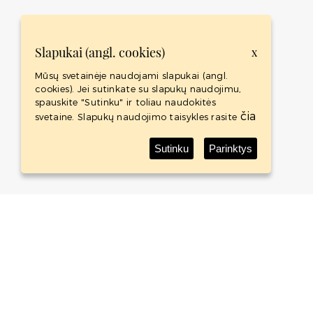
Slapukai (angl. cookies)
x
Mūsų svetainėje naudojami slapukai (angl.
cookies). Jei sutinkate su slapukų naudojimu,
spauskite "Sutinku" ir toliau naudokitės
čia
svetaine. Slapukų naudojimo taisykles rasite
Sutinku
Parinktys
Baltic Whisky Shop
Baltic Whisky Shop yra naujas tarptautinis projektas. Tai
didžiausią viskio kolekciją Baltijos šalyse turinti
internetinė parduotuvė.
APIE
PREKĖS
KONTAKTAI
TAISYKLĖS
SLAPUKŲ POLITIKA