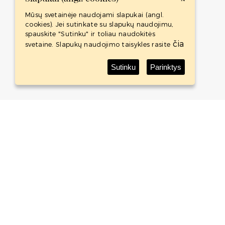
Mūsų svetainėje naudojami slapukai (angl.
cookies). Jei sutinkate su slapukų naudojimu,
spauskite "Sutinku" ir toliau naudokitės
čia
svetaine. Slapukų naudojimo taisykles rasite
Sutinku
Parinktys
Baltic Whisky Shop
Baltic Whisky Shop is an international project - whisky
shop with the Baltic States biggest whisky collection.
ABOUT
SHOP
CONTACTS
TERMS AND CONDITIONS