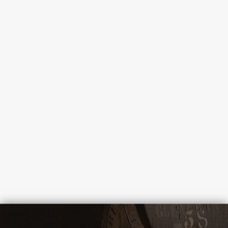
Redbreast 17 YO All Sherry #26494 Single Cask
country: Ireland
415 €