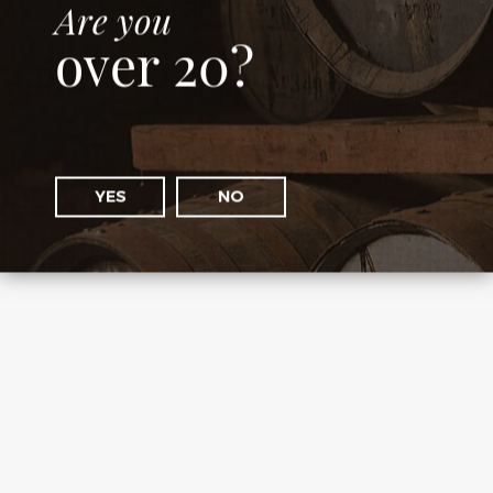
Are you
over 20?
Dailuaine 16 YO Oloroso Sherry Hogshead SMOS
YES
NO
country: Scotland
125 €