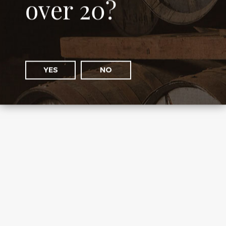
over 20?
YES
NO
Kavalan Peated Malt New Vibrations
country: Taiwan
189 €
Out of Stock