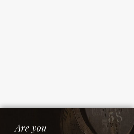
88 €
Out of Stock
Kavalan Amontillado Single Cask Strength
country: Taiwan
Are you