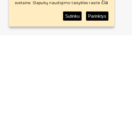
čia
svetaine. Slapukų naudojimo taisykles rasite
Sutinku
Parinktys
Baltic Whisky Shop
Baltic Whisky Shop is an international project - whisky
shop with the Baltic States biggest whisky collection.
ABOUT
SHOP
CONTACTS
TERMS AND CONDITIONS
Subscribe newsletter