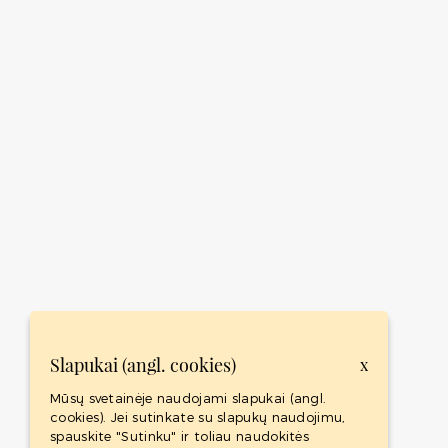
Slapukai (angl. cookies)
x
Mūsų svetainėje naudojami slapukai (angl.
cookies). Jei sutinkate su slapukų naudojimu,
spauskite "Sutinku" ir toliau naudokitės