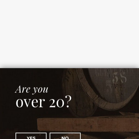
Out of Stock
J.P. Wiser‘s 40 YO 1982 Ex Libris The Apprenticeship
country: Canada
Are you
over 20?
Out of Stock
YES
NO