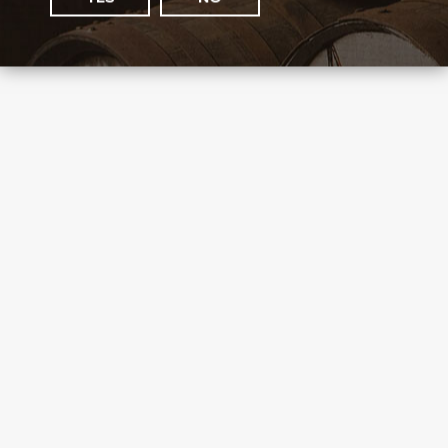
Crown Royal
country: Canada
1