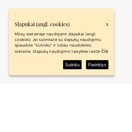
Slapukai (angl. cookies)
x
Mūsų svetainėje naudojami slapukai (angl.
cookies). Jei sutinkate su slapukų naudojimu,
spauskite "Sutinku" ir toliau naudokitės
čia
svetaine. Slapukų naudojimo taisykles rasite
Sutinku
Parinktys
Baltic Whisky Shop
Baltic Whisky Shop is an international project - whisky
shop with the Baltic States biggest whisky collection.
ABOUT
SHOP
CONTACTS
TERMS AND CONDITIONS