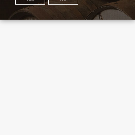
we also
recommend
Kavalan Distillery Select No. 1
Country: Taiwan
€
58.00