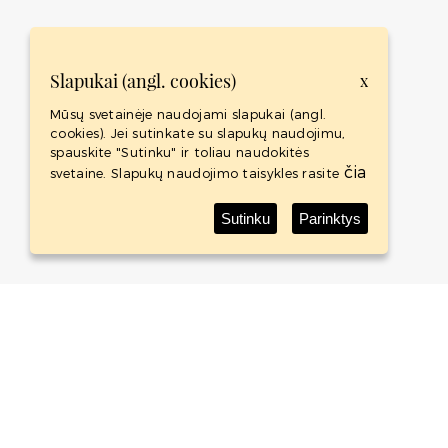
Slapukai (angl. cookies)
x
Mūsų svetainėje naudojami slapukai (angl.
cookies). Jei sutinkate su slapukų naudojimu,
spauskite "Sutinku" ir toliau naudokitės
čia
svetaine. Slapukų naudojimo taisykles rasite
Sutinku
Parinktys
Baltic Whisky Shop
Baltic Whisky Shop is an international project - whisky
shop with the Baltic States biggest whisky collection.
ABOUT
SHOP
CONTACTS
TERMS AND CONDITIONS