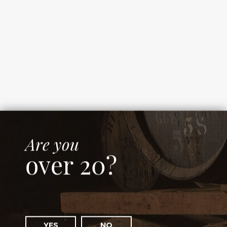
Amrut Indian Single Malt
Country: India
€
52.00
Are you
over 20?
YES
NO